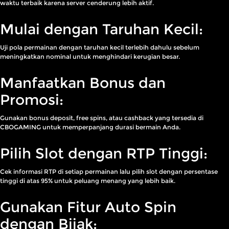
waktu terbaik karena server cenderung lebih aktif.
Mulai dengan Taruhan Kecil:
Uji pola permainan dengan taruhan kecil terlebih dahulu sebelum
meningkatkan nominal untuk menghindari kerugian besar.
Manfaatkan Bonus dan
Promosi:
Gunakan bonus deposit, free spins, atau cashback yang tersedia di
CBOGAMING untuk memperpanjang durasi bermain Anda.
Pilih Slot dengan RTP Tinggi:
Cek informasi RTP di setiap permainan lalu pilih slot dengan persentase
tinggi di atas 95% untuk peluang menang yang lebih baik.
Gunakan Fitur Auto Spin
dengan Bijak: