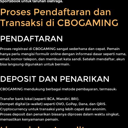
Sportsbook untuk taruhan olahraga.
Proses Pendaftaran dan
Transaksi di CBOGAMING
PENDAFTARAN
Proses registrasi di CBOGAMING sangat sederhana dan cepat. Pemain
hanya perlu mengisi formulir online dengan informasi dasar seperti nama,
email, nomor telepon, dan membuat kata sandi. Setelah mendaftar, akun
bisa langsung digunakan untuk bermain.
DEPOSIT DAN PENARIKAN
CBOGAMING mendukung berbagai metode pembayaran, termasuk:
Transfer bank lokal (seperti BCA, Mandiri, BRI).
Dompet digital (e-wallet) seperti OVO, GoPay, Dana, dan QRIS.
Cryptocurrency untuk transaksi yang lebih cepat dan anonim.
Proses deposit dan penarikan biasanya diproses dalam waktu singkat,
memastikan kenyamanan pemain.