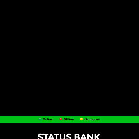
Referral
Promosi
Hubungi Kami
Live Chat
Pengaduan Customer
Pilih Bahasa:
MASUK
DAFTAR
&copy; CBOGAMING Link Daftar Casino Betting
Online Slot Gacor 2024. Hak Cipta Dilindungi.
STATUS BANK