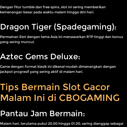
Dengan fitur tumble dan free spins, slot ini sering memberikan
kemenangan besar pada waktu malam hingga dini hari.
Dragon Tiger (Spadegaming):
Permainan Slot dengan tema Asia ini menawarkan RTP tinggi dan bonus
yang sering muncul.
Aztec Gems Deluxe:
Game dengan format klasik ini dikenal mudah dimenangkan dengan
jackpot progresif yang sering aktif di malam hari.
Tips Bermain Slot Gacor
Malam Ini di CBOGAMING
Pantau Jam Bermain:
Malam hari, terutama pukul 20.00 hingga 01.00, sering dianggap sebagai