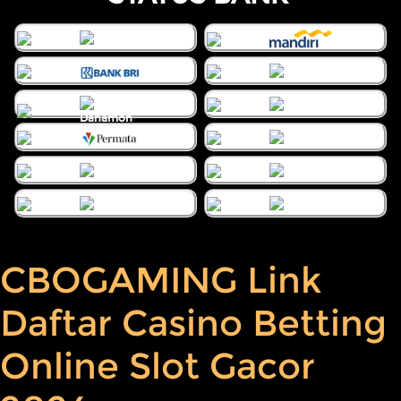
CBOGAMING Link
Daftar Casino Betting
Online Slot Gacor