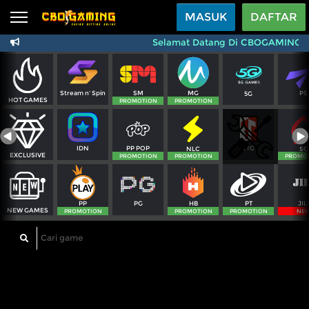
Beranda
MASUK
DAFTAR
Selamat Datang Di CBOGAMING.COM 
Sports
BARU
PROMO
Live Casino
BARU
SM
MG
PS
Stream n' Spin
5G
IDNPoker
BARU
HOT GAMES
PROMOTION
PROMOTION
Slots
PROMO
PP POP
TTG
IDN
NLC
SG
IDNLIVE
EXCLUSIVE
BARU
PROMOTION
PROMOTION
PROMO
Stream N Spin
PG
PT
PP
HB
JILI
NEW GAMES
Arcade
PROMOTION
PROMOTION
PROMOTION
NE
PROMO
Table Games
Lottery
BARU
PROMO
IDNRaffle